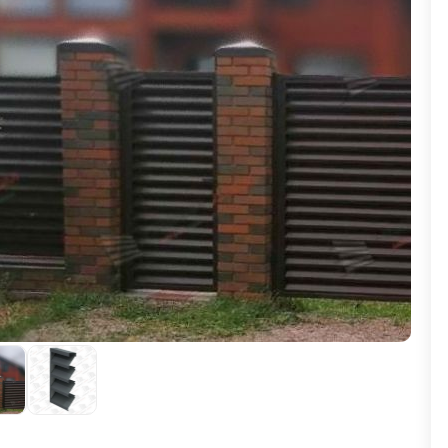
ВЫБОР ПО ХАРАКТЕРИСТИКАМ
Горизонтальные заборы
Высокие заборы
Красивые, дизайнерские заборы
ВЫБОР ПО СПОСОБУ МОНТАЖА
Заборы под ключ
Готовые заборы
Комплекты заборов-лего "сделай сам"
Быстровозводимые заборы