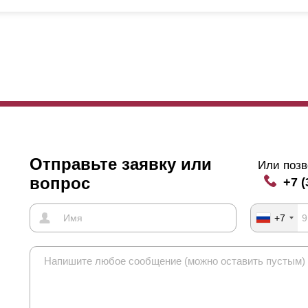
обенно важно, если дом высокий и располагается близко от забора
рхнего этажа снизу-вверх, специально подбирают такую величину на
личине полки
ламели
.
мимо описанных характеристик нахлест определяется еще одной о
кций превышает 150 см,
ламели
могут прогибаться. Для предотвращ
лители, получается, что они расположены с изнанки забора, то ест
лепками, и, когда нахлест отсутствует, заклепки наблюдаются с на
то, которое расположено внизу.
нечно это не влияет на эксплуатацию заграждения, но может смотр
Отправьте заявку или
Или позв
авится, чтобы заклепки просматривались. В этом случае нахлест с
вопрос
+7 (
шением.
+7