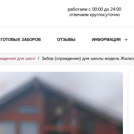
работаем с 00:00 до 24:00
отвечаем круглосуточно
 ГОТОВЫХ ЗАБОРОВ
ОТЗЫВЫ
ИНФОРМАЦИЯ
аждения для школ
Забор (ограждение) для школы модель Жалю
ВЫБОР ПО МАТЕРИАЛУ
Заборы с кирпичными столбами
Заборы из евроштакетника
горизонтального
Металлические заборы для дачи
Забор жалюзи с кирпичными столбами
Металлические заборы
Металлические ограждения