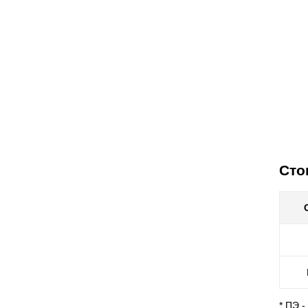
Сто
* ПЭ 