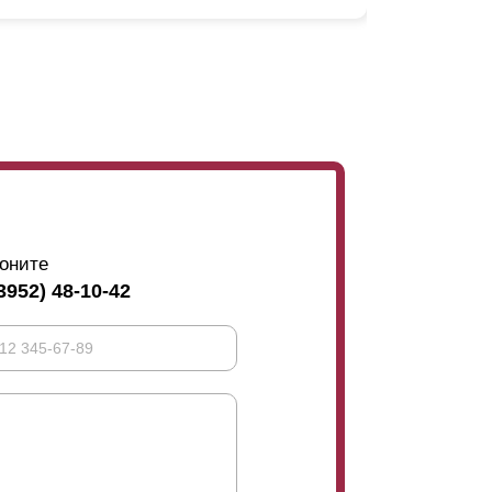
. Чтобы исключить возможность просмотра
хлеста, чтобы он соответствовал всей
собенностью заграждений. Если длина
ения этого на задней стенке устанавливают
ь со стороны участка. Их закрепляют
ружной стороны. Это отчетливо видно на
еться не слишком эстетично. Не всем
оните
тановится оптимальным конструктивным
3952) 48-10-42