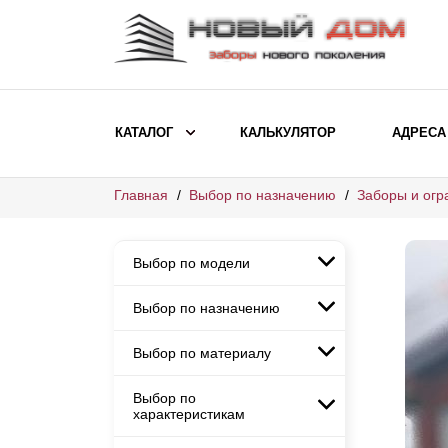
КАТАЛОГ
КАЛЬКУЛЯТОР
АДРЕСА
Главная
Выбор по назначению
Заборы и огр
ВЫБОР ПО МОДЕЛИ
Заборы Ранчо
Выбор по модели
Заборы Хай-тек
Заборы Классика
Выбор по назначению
Заборы Ранчо
Заборы Жалюзи
Заборы Хай-тек
Выбор по материалу
Заборы и ограждения для
Заборы Классика
детских садов
ВЫБОР ПО НАЗНАЧЕНИЮ
Заборы Жалюзи
Выбор по
Заборы с кирпичными столбами
Заборы для дачи
характеристикам
Заборы и ограждения для детских
Заборы из евроштакетника
Элитные заборы для коттеджей
садов