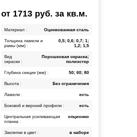
Калитки
от 1713 руб. за кв.м.
Входные группы
Ворота складные гармошка
Материал :
Оцинкованная сталь
Толщина ламели и
0,5; 0,6; 0,7; 1;
ВСЕ ДЛЯ ЗАБОРА
рамы (мм) :
1,2; 1,5
Панели для забора
Вид
Порошковая окраска;
окраски :
полиэстер
Глубина секции (мм) :
50; 60; 80
Высота :
Без ограничения
Ламели :
есть
Боковой и верхний профили :
есть
Центральная усиливающая
опционно
планка :
Заклепки в цвет :
в наборе