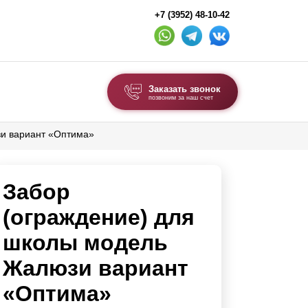
+7 (3952) 48-10-42
Заказать звонок
позвоним за наш счет
зи вариант «Оптима»
ВЫБОР ПО ТИПУ
Модульные заборы и ограждения
Забор
Комбинированные заборы
Секционные заборы
(ограждение) для
школы модель
ВОРОТА И КАЛИТКИ
Жалюзи вариант
Ворота откатные
«Оптима»
Ворота распашные
Каркасы ворот