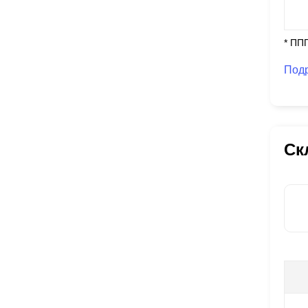
* ПП
Под
Ск