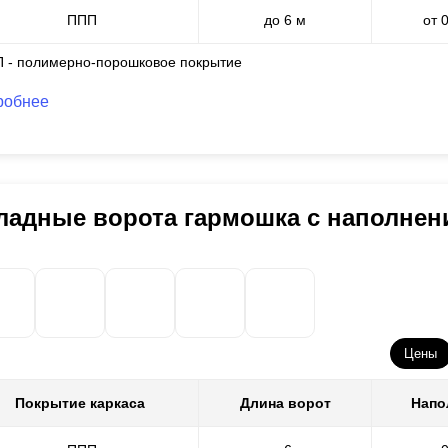
ППП
до 6 м
от 
П - полимерно-порошковое покрытие
робнее
ладные ворота гармошка с наполне
Цены
Покрытие каркаса
Длина ворот
Напо