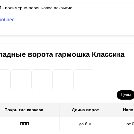
П - полимерно-порошковое покрытие
робнее
ладные ворота гармошка Классика
Цены
Покрытие каркаса
Длина ворот
Напо
ППП
до 6 м
от 