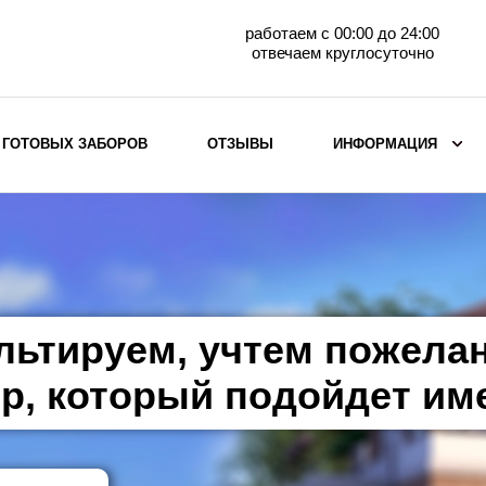
работаем с 00:00 до 24:00
отвечаем круглосуточно
 ГОТОВЫХ ЗАБОРОВ
ОТЗЫВЫ
ИНФОРМАЦИЯ
ВЫБОР ПО МАТЕРИАЛУ
Заборы с кирпичными столбами
Заборы из евроштакетника
горизонтального
льтируем, учтем пожела
Металлические заборы для дачи
Забор жалюзи с кирпичными столбами
р, который подойдет им
Металлические заборы
Металлические ограждения