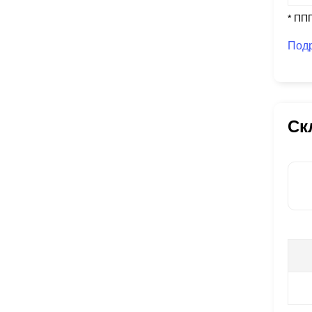
* ПП
Под
Ск