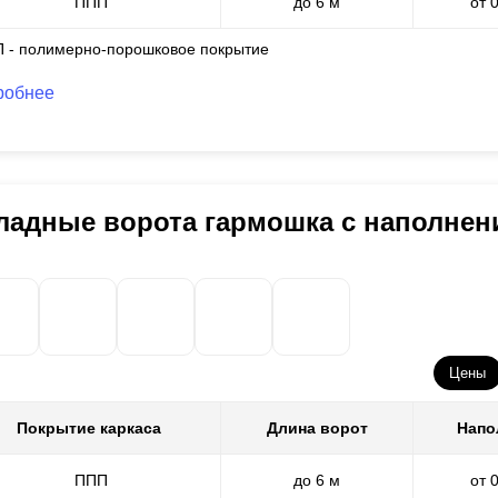
ППП
до 6 м
от 
П - полимерно-порошковое покрытие
робнее
ладные ворота гармошка с наполне
Цены
Покрытие каркаса
Длина ворот
Напо
ППП
до 6 м
от 