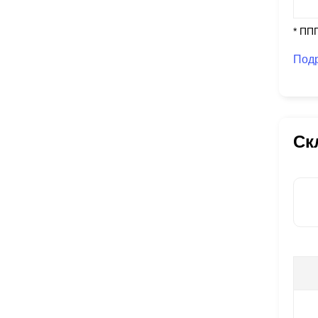
* ПП
Под
Ск