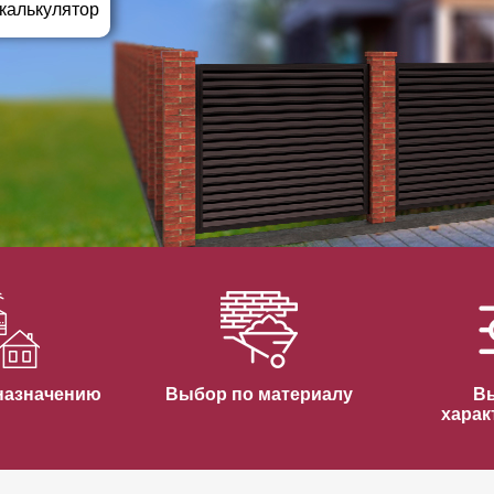
ВЫБОР ПО ХАРАКТЕРИСТИКАМ
 калькулятор
Горизонтальные заборы
Высокие заборы
Красивые, дизайнерские заборы
ВЫБОР ПО СПОСОБУ МОНТАЖА
Заборы под ключ
Готовые заборы
Комплекты заборов-лего "сделай сам"
Быстровозводимые заборы
назначению
Выбор по материалу
В
харак