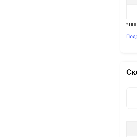
* ПП
Под
Ск