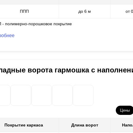
ППП
до 6 м
от 
П - полимерно-порошковое покрытие
робнее
ладные ворота гармошка с наполне
Цены
Покрытие каркаса
Длина ворот
Напо