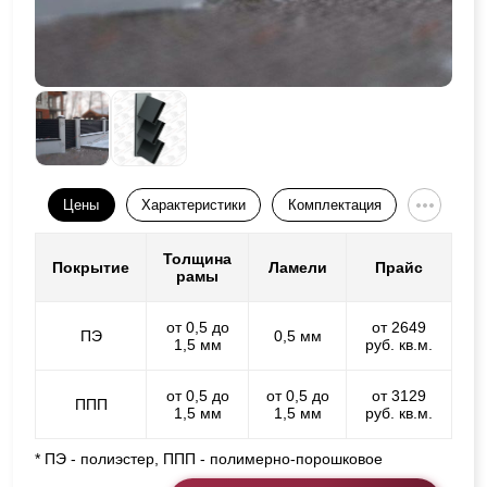
Цены
Характеристики
Комплектация
Толщина
Покрытие
Ламели
Прайс
рамы
от 0,5 до
от 2649
ПЭ
0,5 мм
1,5 мм
руб. кв.м.
от 0,5 до
от 0,5 до
от 3129
ППП
1,5 мм
1,5 мм
руб. кв.м.
* ПЭ - полиэстер, ППП - полимерно-порошковое