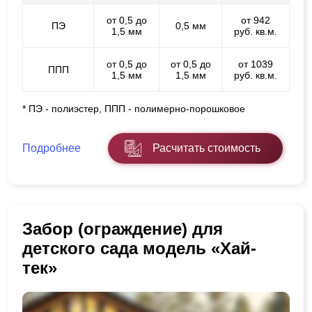
от 0,5 до
от 942
ПЭ
0,5 мм
1,5 мм
руб. кв.м.
от 0,5 до
от 0,5 до
от 1039
ППП
1,5 мм
1,5 мм
руб. кв.м.
* ПЭ - полиэстер, ППП - полимерно-порошковое
Подробнее
Расчитать стоимость
Забор (ограждение) для
детского сада модель «Хай-
тек»