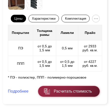
Цены
Характеристики
Комплектация
Толщина
Покрытие
Ламели
Прайс
рамы
от 0,5 до
от 2933
ПЭ
0,5 мм
1,5 мм
руб. кв.м.
от 0,5 до
от 0,5 до
от 4227
ППП
1,5 мм
1,5 мм
руб. кв.м.
* ПЭ - полиэстер, ППП - полимерно-порошковое
Подробнее
Расчитать стоимость