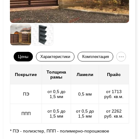
Цены
Характеристики
Комплектация
Толщина
Покрытие
Ламели
Прайс
рамы
от 0,5 до
от 1713
ПЭ
0,5 мм
1,5 мм
руб. кв.м.
от 0,5 до
от 0,5 до
от 2262
ППП
1,5 мм
1,5 мм
руб. кв.м.
* ПЭ - полиэстер, ППП - полимерно-порошковое