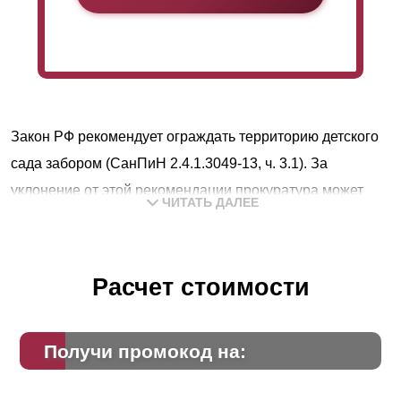
Закон РФ рекомендует ограждать территорию детского
сада забором (СанПиН 2.4.1.3049-13, ч. 3.1). За
уклонение от этой рекомендации прокуратура может
ЧИТАТЬ ДАЛЕЕ
вынести представление о нарушении требований п. 2 ч.
13 ст. 30 Закона от 30 декабря 2009 г. № 384-ФЗ и ч. 3.1
ст. 5 Закона от 6 марта 2006 г. № 35-ФЗ. Кроме того, если
Расчет стоимости
на территории нет ограждения и воспитательница не
уследит за ребенком, он может просто убежать и
Получи промокод на:
потеряться.
Согласно «Указаниям по проектированию ограждений