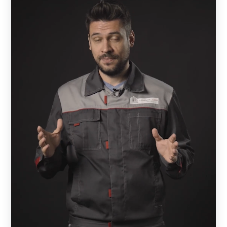
Общее описание
Рамы наших заборов наполняются стальными
ламелями (кроме модели «Хай-тек» ), которые крепятся
к двум вертикальным П-образным профилям. Сами
профили монтируются к стальным или каменным
столбам, установленным на прочном основании. Для
придания жесткости конструкции горизонтальные
ламели укрепляются поперечной планкой, которая
исключает их провисание.
Технологические различия и преимущества
Предусмотрены три типа крепления ламелей к
вертикальному профилю: с отверстиями, с фиксаторами