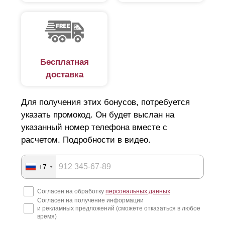
Бесплатная
доставка
Для получения этих бонусов, потребуется
указать промокод. Он будет выслан на
указанный номер телефона вместе с
Если в вариантах линейки «Стандарт», «Премиум» и
расчетом. Подробности в видео.
«
Оптима
» разница в дизайне достигается за счет
изменения высоты
ламелей
с сохранением Z-
профиля, то в модели «Люкс»
+7
высота
ламели
изменена за счет изменения
профиля. Эта особенность конструкции несколько
Согласен на обработку
персональных данных
повлияла на выполнение нахлеста при укладке.
Согласен на получение информации
и рекламных предложений (сможете отказаться в любое
время)