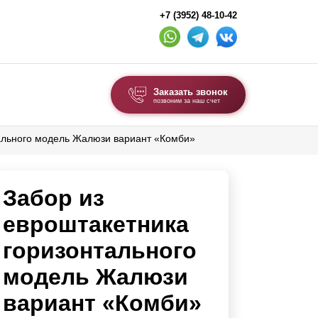
+7 (3952) 48-10-42
Заказать звонок
позвоним за наш счет
тального модель Жалюзи вариант «Комби»
ВЫБОР ПО ТИПУ
Модульные заборы и ограждения
Забор из
Комбинированные заборы
Секционные заборы
евроштакетника
горизонтального
ВОРОТА И КАЛИТКИ
модель Жалюзи
Ворота откатные
вариант «Комби»
Ворота распашные
Каркасы ворот