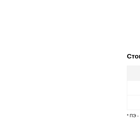
Сто
* ПЭ 