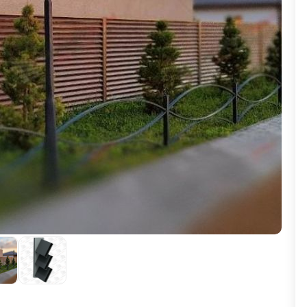
ВЫБОР ПО ХАРАКТЕРИСТИКАМ
Горизонтальные заборы
Высокие заборы
Красивые, дизайнерские заборы
ВЫБОР ПО СПОСОБУ МОНТАЖА
Заборы под ключ
Готовые заборы
Комплекты заборов-лего "сделай сам"
Быстровозводимые заборы