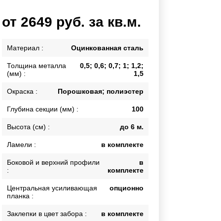
Калитки
от 2649 руб. за кв.м.
Входные группы
Ворота складные гармошка
Материал :
Оцинкованная сталь
Толщина металла
0,5; 0,6; 0,7; 1; 1,2;
ВСЕ ДЛЯ ЗАБОРА
(мм) :
1,5
Панели для забора
Окраска :
Порошковая; полиэстер
Глубина секции (мм) :
100
Высота (см) :
до 6 м.
Ламели :
в комплекте
Боковой и верхний профили
в
:
комплекте
Центральная усиливающая
опционно
планка :
Заклепки в цвет забора :
в комплекте