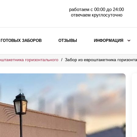
работаем с 00:00 до 24:00
отвечаем круглосуточно
 ГОТОВЫХ ЗАБОРОВ
ОТЗЫВЫ
ИНФОРМАЦИЯ
оштакетника горизонтального
Забор из евроштакетника горизон
ВЫБОР ПО МАТЕРИАЛУ
Заборы с кирпичными столбами
Заборы из евроштакетника
горизонтального
Металлические заборы для дачи
Забор жалюзи с кирпичными столбами
Металлические заборы
Металлические ограждения