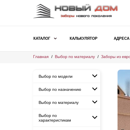
КАТАЛОГ
КАЛЬКУЛЯТОР
АДРЕСА
Главная
Выбор по материалу
Заборы из евр
ВЫБОР ПО МОДЕЛИ
Заборы Ранчо
Выбор по модели
Заборы Хай-тек
Заборы Классика
Выбор по назначению
Заборы Ранчо
Заборы Жалюзи
Заборы Хай-тек
Выбор по материалу
Заборы и ограждения для
Заборы Классика
детских садов
ВЫБОР ПО НАЗНАЧЕНИЮ
Заборы Жалюзи
Выбор по
Заборы с кирпичными столбами
Заборы для дачи
характеристикам
Заборы и ограждения для детских
Заборы из евроштакетника
Элитные заборы для коттеджей
садов