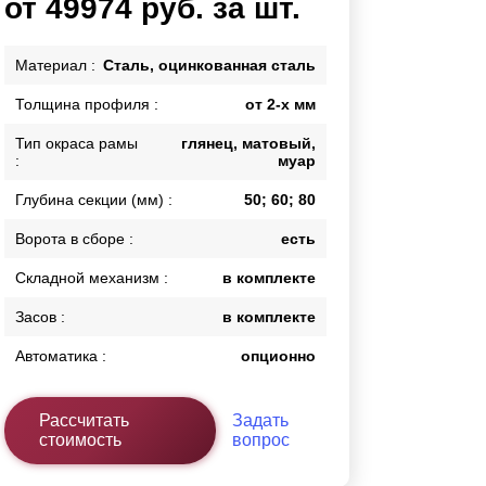
от 49974 руб. за шт.
Калитки
Входные группы
Материал :
Сталь, оцинкованная сталь
Ворота складные гармошка
Толщина профиля :
от 2-х мм
Тип окраса рамы
глянец, матовый,
ВСЕ ДЛЯ ЗАБОРА
:
муар
Панели для забора
Глубина секции (мм) :
50; 60; 80
Ворота в сборе :
есть
Складной механизм :
в комплекте
Засов :
в комплекте
Автоматика :
опционно
Рассчитать
Задать
стоимость
вопрос