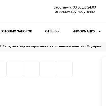
работаем с 00:00 до 24:00
отвечаем круглосуточно
 ГОТОВЫХ ЗАБОРОВ
ОТЗЫВЫ
ИНФОРМАЦИЯ
Складные ворота гармошка с наполнением жалюзи «Модерн»
ВЫБОР ПО МАТЕРИАЛУ
Заборы с кирпичными столбами
Заборы из евроштакетника
горизонтального
Металлические заборы для дачи
Забор жалюзи с кирпичными столбами
Металлические заборы
Металлические ограждения