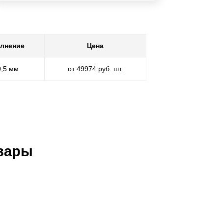
лнение
Цена
0,5 мм
от 49974 руб. шт.
вары