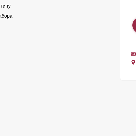
 типу
абора