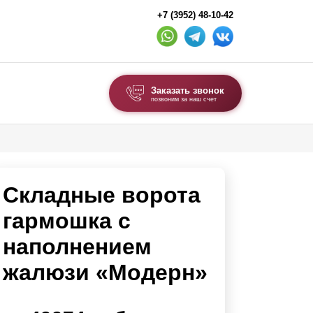
+7 (3952) 48-10-42
Заказать звонок
позвоним за наш счет
ВЫБОР ПО ТИПУ
Модульные заборы и ограждения
Складные ворота
Комбинированные заборы
Секционные заборы
гармошка с
наполнением
ВОРОТА И КАЛИТКИ
жалюзи «Модерн»
Ворота откатные
Ворота распашные
Каркасы ворот