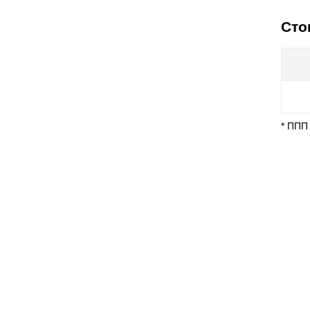
Сто
* ППП