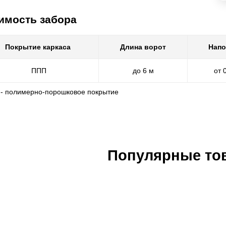
имость забора
Покрытие каркаса
Длина ворот
Напо
ППП
до 6 м
от 
 - полимерно-порошковое покрытие
Популярные то