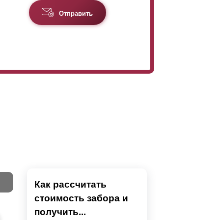
Отправить
Как рассчитать
стоимость забора и
Тест
получить...
Секци
Высок
Наши 
Выбра