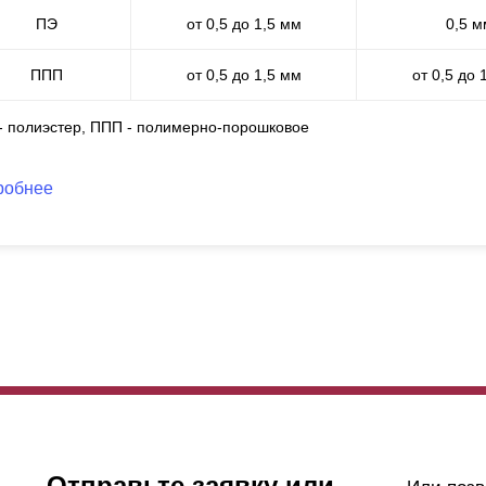
рина? Ведь мы производим заборы из стали в 0,7 мм, 1 мм, 1,2 мм
ПЭ
от 0,5 до 1,5 мм
0,5 м
раничивает выбор расцветок до двух-трех вариантов, да и предоста
 выход есть, и он называется “полимерно-порошковое покрытие”.
ППП
от 0,5 до 1,5 мм
от 0,5 до 
рошковую покраску (именно так полимерно-порошковое покрытие 
 - полиэстер, ППП - полимерно-порошковое
ахих
мастерских. Один из основных плюсов самостоятельной покра
хнологический процесс. Это позволяет нам следить за качеством по
кже преимуществом порошковой окраски является окрашивание уже
робнее
именять все наши разработки и делать возведение забора более б
вершения покраски готовое ограждение едет к заказчику. Износосто
ее копилку, ведь на ней не образуются сколы и царапины, она не 
здействию огня. Эти
показтели
являются определяющими при выб
деталей, подверженных серьезным нагрузкам.
е одно преимущество полимерно-порошкового покрытия заключаетс
доступно при
полиэстере
, фактур. Любой цвет из спектра RAL - к 
ктур позволит сделать ваш забор поистине неповторимым. И без пр
Отправьте заявку или