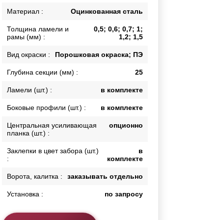
Калитки
Материал :
Оцинкованная сталь
Входные группы
Толщина ламели и
0,5; 0,6; 0,7; 1;
Ворота складные гармошка
рамы (мм) :
1,2; 1,5
Вид окраски :
Порошковая окраска; ПЭ
ВСЕ ДЛЯ ЗАБОРА
Глубина секции (мм) :
25
Панели для забора
Ламели (шт.) :
в комплекте
Боковые профили (шт.) :
в комплекте
Центральная усиливающая
опционно
планка (шт.) :
Заклепки в цвет забора (шт.)
в
:
комплекте
Ворота, калитка :
заказывать отдельно
Установка :
по запросу