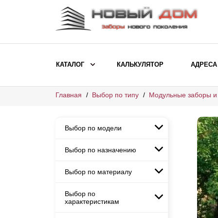
КАТАЛОГ
КАЛЬКУЛЯТОР
АДРЕСА
Главная
Выбор по типу
Модульные заборы и
ВЫБОР ПО МОДЕЛИ
Заборы Ранчо
Выбор по модели
Заборы Хай-тек
Заборы Классика
Выбор по назначению
Заборы Ранчо
Заборы Жалюзи
Заборы Хай-тек
Выбор по материалу
Заборы и ограждения для
Заборы Классика
детских садов
ВЫБОР ПО НАЗНАЧЕНИЮ
Заборы Жалюзи
Выбор по
Заборы с кирпичными столбами
Заборы для дачи
характеристикам
Заборы и ограждения для детских
Заборы из евроштакетника
Элитные заборы для коттеджей
садов