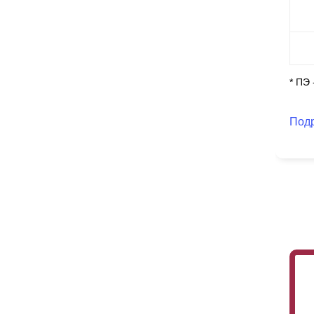
ши
ог
Но
По
* ПЭ
в
н
те
Та
Под
пр
за
в 
во
и 
Ещ
не
фа