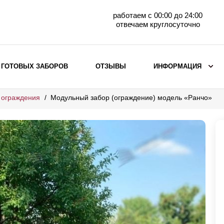
работаем с 00:00 до 24:00
отвечаем круглосуточно
 ГОТОВЫХ ЗАБОРОВ
ОТЗЫВЫ
ИНФОРМАЦИЯ
 ограждения
Модульный забор (ограждение) модель «Ранчо»
ВЫБОР ПО МАТЕРИАЛУ
Заборы с кирпичными столбами
Заборы из евроштакетника
горизонтального
Металлические заборы для дачи
Забор жалюзи с кирпичными столбами
Металлические заборы
Металлические ограждения