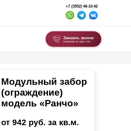
+7 (3952) 48-10-42
Заказать звонок
позвоним за наш счет
ВЫБОР ПО ТИПУ
Модульные заборы и ограждения
Модульный забор
Комбинированные заборы
Секционные заборы
(ограждение)
модель «Ранчо»
ВОРОТА И КАЛИТКИ
Ворота откатные
от 942 руб. за кв.м.
Ворота распашные
Каркасы ворот