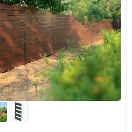
ВЫБОР ПО ХАРАКТЕРИСТИКАМ
Горизонтальные заборы
Высокие заборы
Красивые, дизайнерские заборы
ВЫБОР ПО СПОСОБУ МОНТАЖА
Заборы под ключ
Готовые заборы
Комплекты заборов-лего "сделай сам"
Быстровозводимые заборы