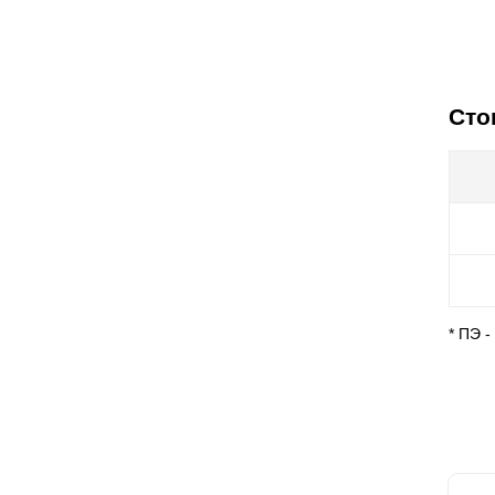
Сто
* ПЭ 