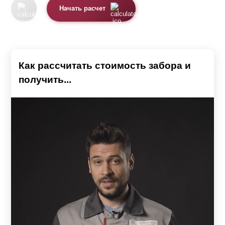
Варианту будет требоваться наибольшее
Начать расчет
количество
ламелей
из-за уменьшенной высоты. На
"Стандарт" этот фактор будет действовать не так
сильно. Это незначительно повышает цену “
Оптима
”.
Для учёта всех особенностей вы можете
воспользоваться калькулятором.
Как рассчитать стоимость забора и
получить...