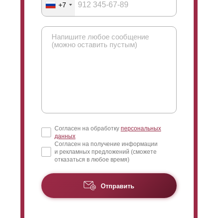
через забор сквозь
ламели
. Выше мы можете увидеть
+7
горизонтальных линий. Ниже на рисунке приведено
картинку, на которой продемонстрирован такой угол.
сравнение "Стандарт", "
Оптима
" и "Премиум".
Если смотреть снаружи, то взгляд нужно направить
вверх. Участка не будет видно, только небо. А значит
и наоборот: при взгляде с другой стороны забора,
взгляд падает сверху и обзору открыта нижняя часть
пространства. В итоге можно с лёгкостью увидеть,
что происходит на улице за забором, но не у вас на
участке. Максимальный нахлест - максимально
суженный угол обзора.
Согласен на обработку
персональных
данных
Согласен на получение информации
и рекламных предложений (сможете
отказаться в любое время)
Отправить