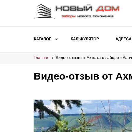
КАТАЛОГ
КАЛЬКУЛЯТОР
АДРЕСА
Главная
Видео-отзыв от Ахмата о заборе «Ран
ВЫБОР ПО МОДЕЛИ
Заборы Ранчо
Видео-отзыв от Ах
Заборы Хай-тек
Заборы Классика
Заборы Жалюзи
ВЫБОР ПО НАЗНАЧЕНИЮ
Заборы и ограждения для детских
садов