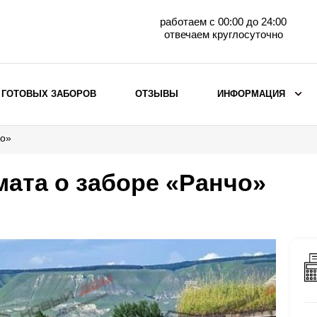
работаем с 00:00 до 24:00
отвечаем круглосуточно
 ГОТОВЫХ ЗАБОРОВ
ОТЗЫВЫ
ИНФОРМАЦИЯ
чо»
ВЫБОР ПО МАТЕРИАЛУ
Заборы с кирпичными столбами
мата о заборе «Ранчо»
Заборы из евроштакетника
горизонтального
Металлические заборы для дачи
Забор жалюзи с кирпичными столбами
Металлические заборы
Металлические ограждения