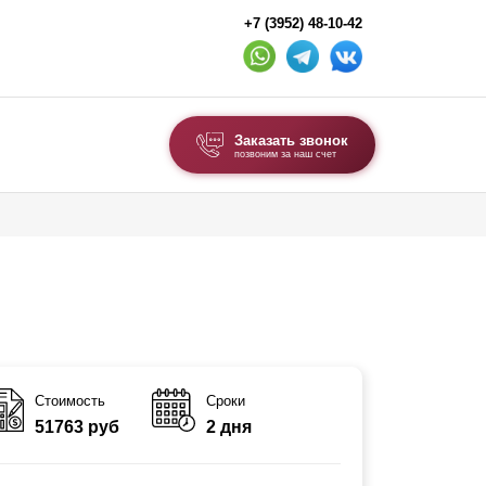
+7 (3952) 48-10-42
Заказать звонок
позвоним за наш счет
ВЫБОР ПО ТИПУ
Модульные заборы и ограждения
Комбинированные заборы
Секционные заборы
ВОРОТА И КАЛИТКИ
Стоимость
Сроки
51763 руб
2 дня
Ворота откатные
Ворота распашные
Каркасы ворот