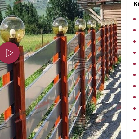
ВЫБОР ПО ХАРАКТЕРИСТИКАМ
К
Горизонтальные заборы
Высокие заборы
Красивые, дизайнерские заборы
ВЫБОР ПО СПОСОБУ МОНТАЖА
Заборы под ключ
Готовые заборы
Комплекты заборов-лего "сделай сам"
Быстровозводимые заборы