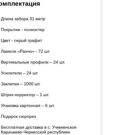
омплектация
Калитки
Входные группы
Длина забора 31 метр
Ворота складные гармошка
Покрытие - полиэстер
ВСЕ ДЛЯ ЗАБОРА
Цвет - серый графит
Ламели «Ранчо» - 72 шт.
Панели для забора
Вертикальные профили – 24 шт.
Усилители – 24 шт.
Заклепки – 1000 шт.
Штрих-корректор – 1 шт.
Упаковка картонная – 6 шт.
Подарок сюрприз
Бесплатная доставка в с. Учкекенское
Карачаево-Черкесской республики