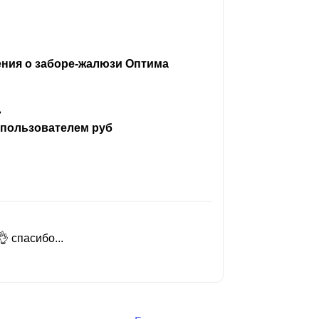
ения о заборе-жалюзи Оптима
ь
 пользователем руб
 спасибо...
Добрый день
Читать вес